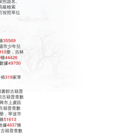
按照題名、
高級檢索
可按照單位
條
35569
陽市少年兒
910
册，吉林
9
條
44426
數據
49700
發佈
319
家單
圖書館古籍普
館古籍普查數
興市上虞區
古籍普查數
册，寧波市
條
51613
數據
4637
條
位古籍普查數