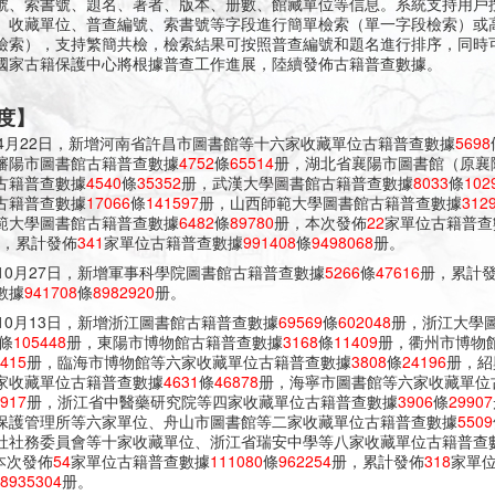
號、索書號、題名、著者、版本、册數、館藏單位等信息。系統支持用戶
、收藏單位、普查編號、索書號等字段進行簡單檢索（單一字段檢索）或
檢索），支持繁簡共檢，檢索結果可按照普查編號和題名進行排序，同時
國家古籍保護中心將根據普查工作進展，陸續發佈古籍普查數據。
度】
6年4月22日，新增河南省許昌市圖書館等十六家收藏單位古籍普查數據
5698
瀋陽市圖書館古籍普查數據
4752
條
65514
册，湖北省襄陽市圖書館（原襄
古籍普查數據
4540
條
35352
册，武漢大學圖書館古籍普查數據
8033
條
102
古籍普查數據
17066
條
141597
册，山西師範大學圖書館古籍普查數據
312
範大學圖書館古籍普查數據
6482
條
89780
册，本次發佈
22
家單位古籍普查
，累計發佈
341
家單位古籍普查數據
991408
條
9498068
册。
年10月27日，新增軍事科學院圖書館古籍普查數據
5266
條
47616
册，累計
數據
941708
條
8982920
册。
年10月13日，新增浙江圖書館古籍普查數據
69569
條
602048
册，浙江大學
條
105448
册，東陽市博物館古籍普查數據
3168
條
11409
册，衢州市博物
415
册，臨海市博物館等六家收藏單位古籍普查數據
3808
條
24196
册，紹
家收藏單位古籍普查數據
4631
條
46878
册，海寧市圖書館等六家收藏單位
917
册，浙江省中醫藥研究院等四家收藏單位古籍普查數據
3906
條
29907
保護管理所等六家單位、舟山市圖書館等二家收藏單位古籍普查數據
5509
社社務委員會等十家收藏單位、浙江省瑞安中學等八家收藏單位古籍普查
本次發佈
54
家單位古籍普查數據
111080
條
962254
册，累計發佈
318
家單
8935304
册。