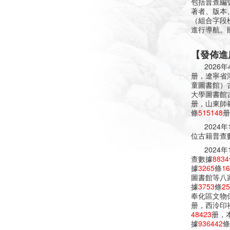
包括普查編
著者、版本
（組合字段
進行導航。
【發佈進
202
册，遼寧省
童圖書館）
大學圖書館
册，山東師
條
515148
册
2024
位古籍普查
2024
查數據
8834
據
3265
條
16
圖書館等八
據
3753
條
25
奉化區文物
册，西泠印
48423
册，
據
936442
條